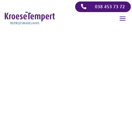

038 453 73 72