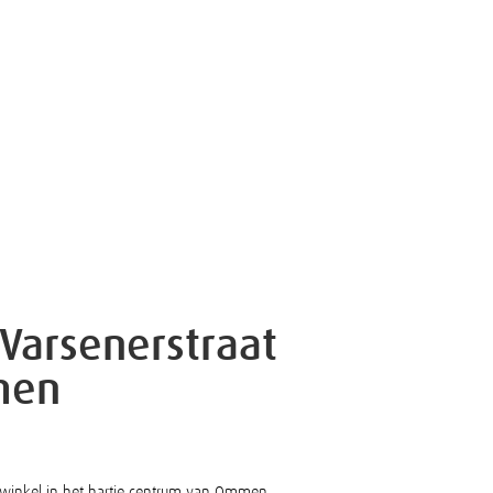
Varsenerstraat
men
 winkel in het hartje centrum van Ommen