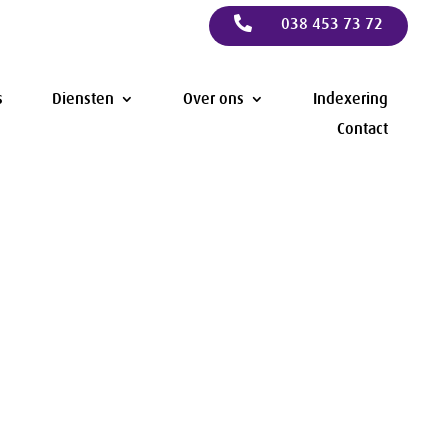

038 453 73 72
s
Diensten
Over ons
Indexering
Contact