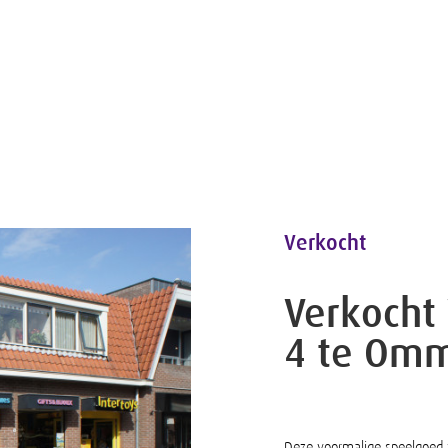
Verkocht
Verkocht 
4 te Om
Deze voormalige speelgoed