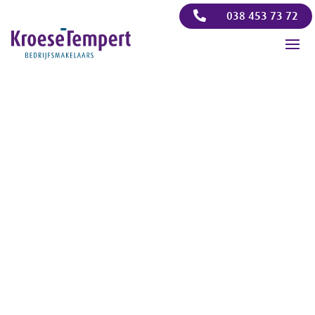

038 453 73 72