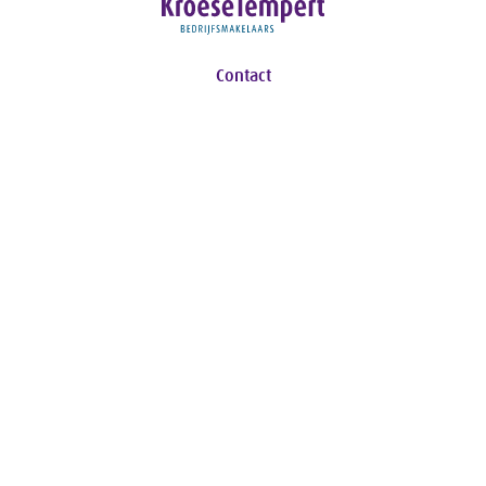
Contact
Ceintuurbaan 26-A
8024 AA Zwolle
T:
038 453 73 72
E:
info@kroesetempert.nl
Navigatie
Aanbod