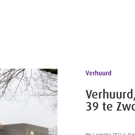
Verhuurd
Verhuurd,
39 te Zwo
Per 1 augustus 2021 is At.g