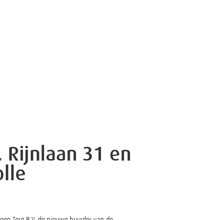
 Rijnlaan 31 en
lle
roep Zorg B.V. de nieuwe huurder van de