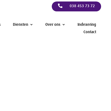

038 453 73 72
s
Diensten
Over ons
Indexering
Contact