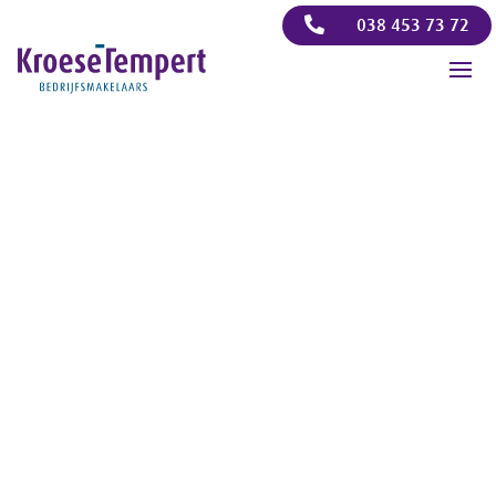

038 453 73 72