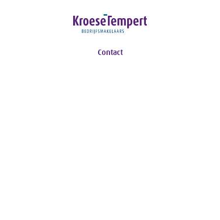
Contact
Ceintuurbaan 26-A
8024 AA Zwolle
T:
038 453 73 72
E:
info@kroesetempert.nl
Navigatie