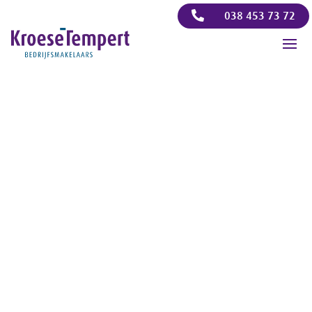

038 453 73 72