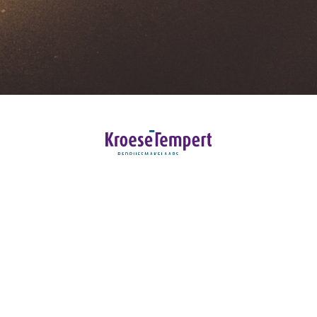
Contact
Ceintuurbaan 26-A
8024 AA Zwolle
T:
038 453 73 72
E:
info@kroesetempert.nl