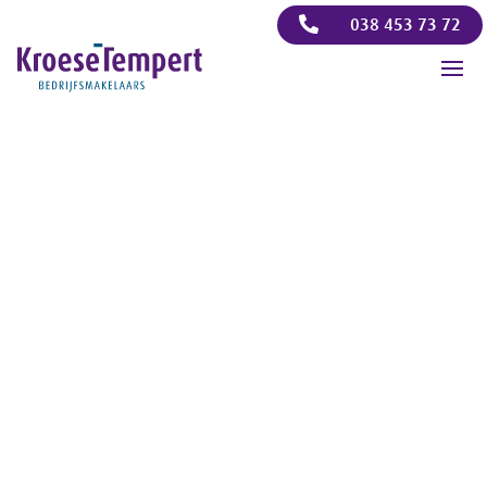

038 453 73 72