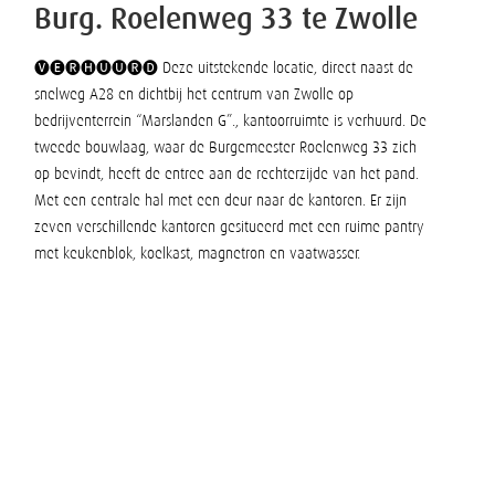
Burg. Roelenweg 33 te Zwolle
🅥🅔🅡🅗🅤🅤🅡🅓 Deze uitstekende locatie, direct naast de
snelweg A28 en dichtbij het centrum van Zwolle op
bedrijventerrein “Marslanden G”., kantoorruimte is verhuurd. De
tweede bouwlaag, waar de Burgemeester Roelenweg 33 zich
op bevindt, heeft de entree aan de rechterzijde van het pand.
Met een centrale hal met een deur naar de kantoren. Er zijn
zeven verschillende kantoren gesitueerd met een ruime pantry
met keukenblok, koelkast, magnetron en vaatwasser.