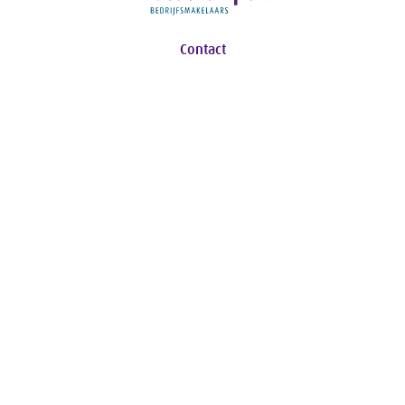
Contact
Ceintuurbaan 26-A
8024 AA Zwolle
T:
038 453 73 72
E:
info@kroesetempert.nl
Navigatie
Aanbod
Recente transacties