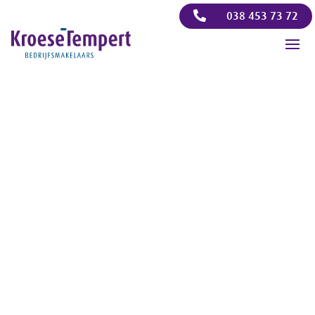

038 453 73 72