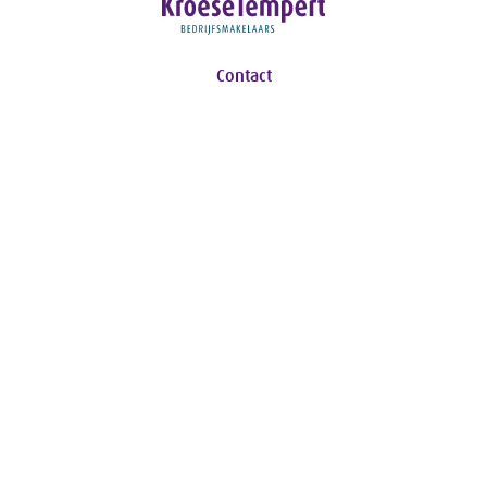
Contact
Ceintuurbaan 26-A
8024 AA Zwolle
T:
038 453 73 72
E:
info@kroesetempert.nl
Navigatie
Aanbod