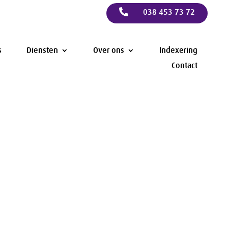

038 453 73 72
s
Diensten
Over ons
Indexering
Contact