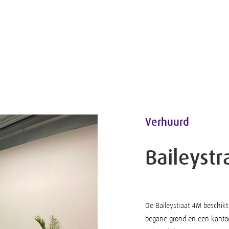
Verhuurd
Baileystr
De Baileystraat 4M beschikt
begane grond en een kantoo