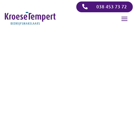

038 453 73 72