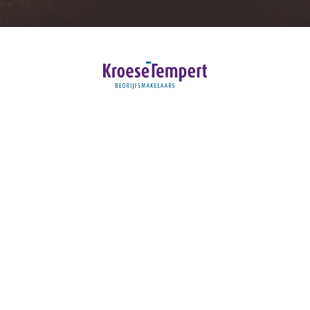
Contact
Ceintuurbaan 26-A
8024 AA Zwolle
T:
038 453 73 72
E:
info@kroesetempert.nl