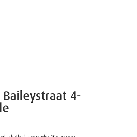
 Baileystraat 4-
le
erd in het bedrijvencomplex “Businesspark