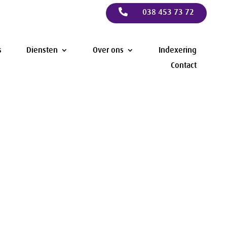

038 453 73 72
s
Diensten
Over ons
Indexering
Contact