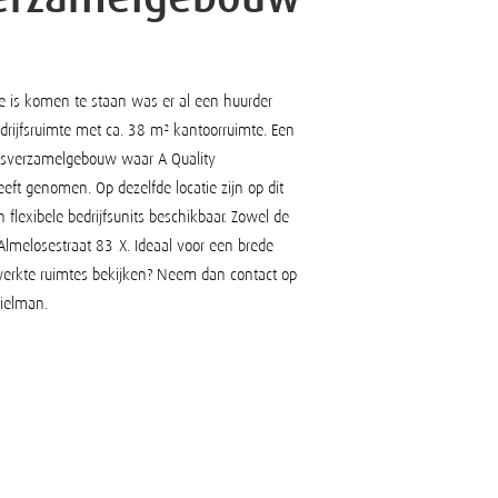
ne is komen te staan was er al een huurder
rijfsruimte met ca. 38 m² kantoorruimte. Een
fsverzamelgebouw waar A Quality
eeft genomen. Op dezelfde locatie zijn op dit
lexibele bedrijfsunits beschikbaar. Zowel de
Almelosestraat 83-X. Ideaal voor een brede
ewerkte ruimtes bekijken? Neem dan contact op
ielman.